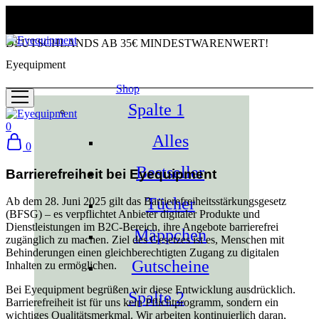
KOSTENLOSER VERSAND INNERHALB
DEUTSCHLANDS AB 35€ MINDESTWARENWERT!
Eyequipment
Shop
Spalte 1
0
Alles
0
Bestseller
Barrierefreiheit bei Eyequipment
Tücher
Ab dem 28. Juni 2025 gilt das Barrierefreiheitsstärkungsgesetz
(BFSG) – es verpflichtet Anbieter digitaler Produkte und
Dienstleistungen im B2C-Bereich, ihre Angebote barrierefrei
Mäppchen
zugänglich zu machen. Ziel des Gesetzes ist es, Menschen mit
Behinderungen einen gleichberechtigten Zugang zu digitalen
Gutscheine
Inhalten zu ermöglichen.
Bei Eyequipment begrüßen wir diese Entwicklung ausdrücklich.
Spalte 2
Barrierefreiheit ist für uns kein Pflichtprogramm, sondern ein
wichtiges Qualitätsmerkmal. Wir arbeiten kontinuierlich daran,