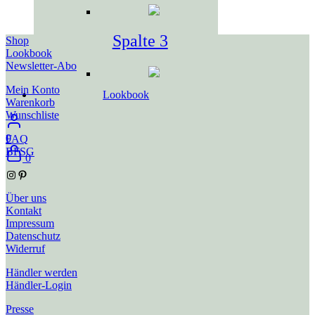
Spalte 3
Shop
Lookbook
Newsletter-Abo
Mein Konto
Lookbook
Warenkorb
Wunschliste
0
FAQ
BFSG
0
Instagram
Pinterest
Über uns
Kontakt
Impressum
Datenschutz
Widerruf
Händler werden
Händler-Login
Presse