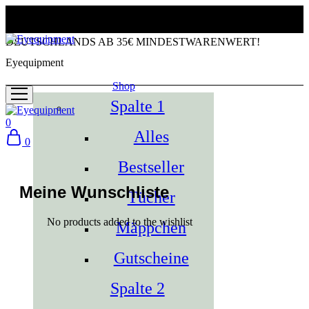
KOSTENLOSER VERSAND INNERHALB
DEUTSCHLANDS AB 35€ MINDESTWARENWERT!
Eyequipment
Shop
Spalte 1
0
Alles
0
Bestseller
Meine Wunschliste
Tücher
No products added to the wishlist
Mäppchen
Gutscheine
Spalte 2