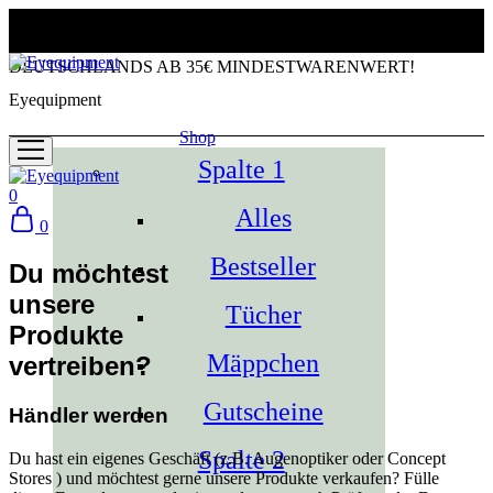
KOSTENLOSER VERSAND INNERHALB
DEUTSCHLANDS AB 35€ MINDESTWARENWERT!
Eyequipment
Shop
Spalte 1
0
Alles
0
Bestseller
Du möchtest
unsere
Tücher
Produkte
Mäppchen
vertreiben?
Gutscheine
Händler werden
Spalte 2
Du hast ein eigenes Geschäft (z.B. Augenoptiker oder Concept
Stores ) und möchtest gerne unsere Produkte verkaufen? Fülle