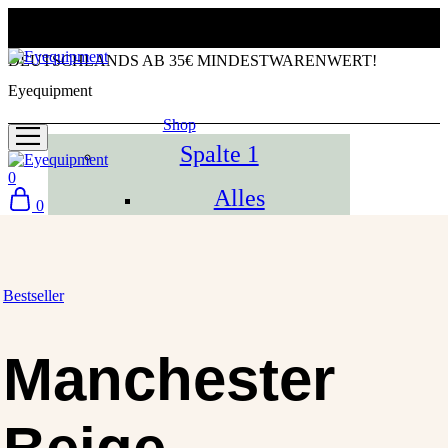
KOSTENLOSER VERSAND INNERHALB
DEUTSCHLANDS AB 35€ MINDESTWARENWERT!
Eyequipment
Shop
Spalte 1
0
Alles
0
Bestseller
Tücher
Bestseller
Mäppchen
Manchester
Gutscheine
Spalte 2