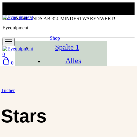
KOSTENLOSER VERSAND INNERHALB
DEUTSCHLANDS AB 35€ MINDESTWARENWERT!
Eyequipment
Shop
Spalte 1
0
Alles
0
Bestseller
Tücher
Tücher
Mäppchen
Stars
Gutscheine
Spalte 2